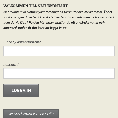
VÄLKOMMEN TILL NATURKONTAKT!
Naturkontakt är Naturskyddsföreningens forum för alla medlemmar. Är det
första gången du är här? Har du fått en länk till en sida inne på Naturkontakt
som du vill läsa?
På den här sidan skaffar du ett användarnamn och
lösenord, sedan är det bara att logga in!
>>
MENY
E-post / användarnamn
HEM
FÖRENINGEN
NATURSKYDDSFÖRENINGEN I LIDINGÖ
START
LÄGG TILL EN TEXT HÄR PÅ SIDAN
FORUM
Lösenord
FÖRENINGEN
INFO & MATERIAL
NY ANVÄNDARE? KLICKA HÄR