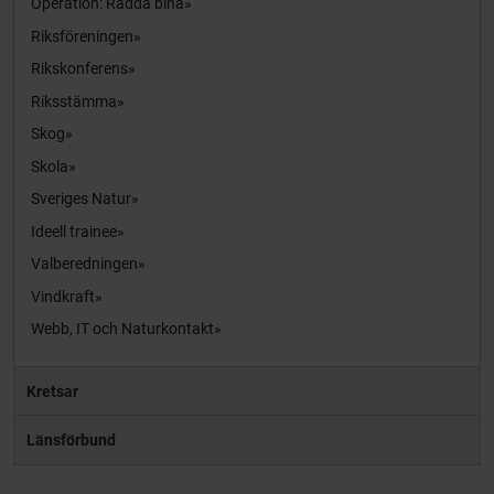
Operation: Rädda bina
Riksföreningen
Rikskonferens
Riksstämma
Skog
Skola
Sveriges Natur
Ideell trainee
Valberedningen
Vindkraft
Webb, IT och Naturkontakt
Kretsar
Länsförbund