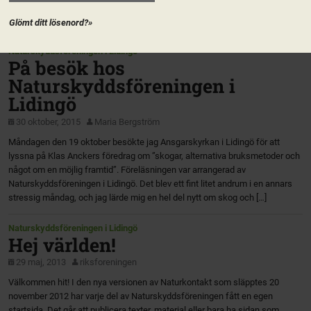
Glömt ditt lösenord?»
Naturskyddsföreningen i Lidingö
På besök hos
Naturskyddsföreningen i
Lidingö
30 oktober, 2015
Maria Bergström
Måndagen den 19 oktober besökte jag Ansgarskyrkan i Lidingö för att
lyssna på Klas Anckers föredrag om ”skogar, alternativa bruksmetoder och
något om en möjlig framtid”. Föreläsningen var arrangerad av
Naturskyddsföreningen i Lidingö. Det blev ett fint litet andrum i en annars
stressig måndag, och jag lärde mig en hel del nytt om skog och […]
Naturskyddsföreningen i Lidingö
Hej världen!
29 maj, 2013
riksforeningen
Välkommen hit! I den nya versionen av Naturkontakt som släpptes 20
november 2012 har varje del av Naturskyddsföreningen fått en egen
startsida. Det går att publicera texter, material eller bara ha sidan som